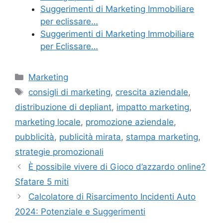
Suggerimenti di Marketing Immobiliare
per eclissare…
Suggerimenti di Marketing Immobiliare
per Eclissare…
Categories
Marketing
Tags
consigli di marketing
,
crescita aziendale
,
distribuzione di depliant
,
impatto marketing
,
marketing locale
,
promozione aziendale
,
pubblicità
,
publicità mirata
,
stampa marketing
,
strategie promozionali
È possibile vivere di Gioco d’azzardo online?
Sfatare 5 miti
Calcolatore di Risarcimento Incidenti Auto
2024: Potenziale e Suggerimenti