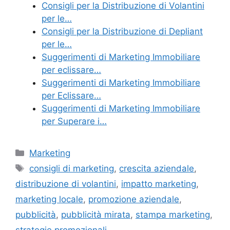
Consigli per la Distribuzione di Volantini
per le…
Consigli per la Distribuzione di Depliant
per le…
Suggerimenti di Marketing Immobiliare
per eclissare…
Suggerimenti di Marketing Immobiliare
per Eclissare…
Suggerimenti di Marketing Immobiliare
per Superare i…
Categories
Marketing
Tags
consigli di marketing
,
crescita aziendale
,
distribuzione di volantini
,
impatto marketing
,
marketing locale
,
promozione aziendale
,
pubblicità
,
pubblicità mirata
,
stampa marketing
,