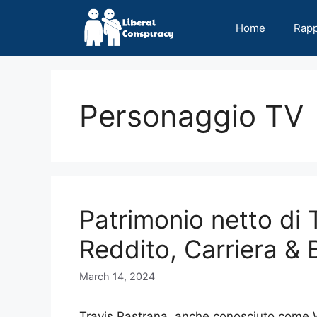
Skip
to
Home
Rap
content
Personaggio TV
Patrimonio netto di 
Reddito, Carriera & 
March 14, 2024
Travis Pastrana, anche conosciuto come 