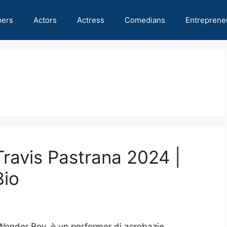
pers
Actors
Actress
Comedians
Entreprene
Travis Pastrana 2024 |
Bio
Wonder Boy, è un performer di acrobazie