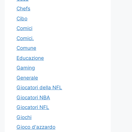
Chefs
Cibo
Comici
Comici.
Comune
Educazione
Gaming
Generale
Giocatori della NFL
Giocatori NBA
Giocatori NFL
Giochi
Gioco d'azzardo