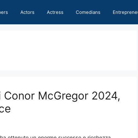
pers
Actors
Actress
Comedians
Entreprene
 di Conor McGregor 2024,
oce
 ha ottenuto un enorme successo e ricchezza