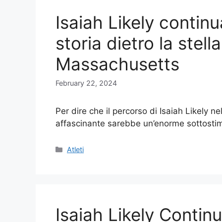
Isaiah Likely continua
storia dietro la stell
Massachusetts
February 22, 2024
Per dire che il percorso di Isaiah Likely n
affascinante sarebbe un’enorme sottosti
Categories
Atleti
Isaiah Likely Contin