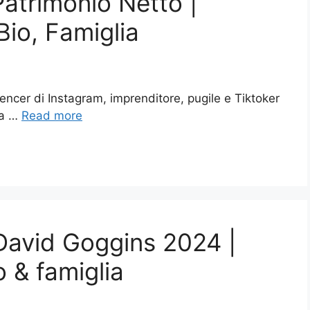
Patrimonio Netto |
Bio, Famiglia
encer di Instagram, imprenditore, pugile e Tiktoker
ca …
Read more
 David Goggins 2024 |
o & famiglia