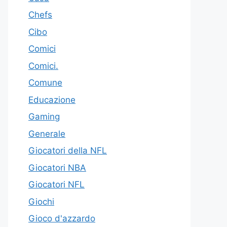
Chefs
Cibo
Comici
Comici.
Comune
Educazione
Gaming
Generale
Giocatori della NFL
Giocatori NBA
Giocatori NFL
Giochi
Gioco d'azzardo