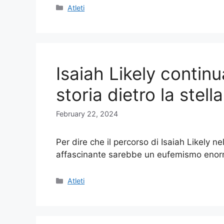
Categories
Atleti
Isaiah Likely continua
storia dietro la ste
February 22, 2024
Per dire che il percorso di Isaiah Likely n
affascinante sarebbe un eufemismo eno
Categories
Atleti