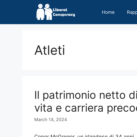
Skip
to
Home
Rap
content
Atleti
Il patrimonio netto
vita e carriera prec
March 14, 2024
Conor McGregor, un irlandese di 34 anni,