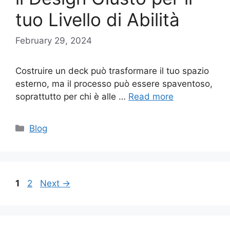
tuo Livello di Abilità
February 29, 2024
Costruire un deck può trasformare il tuo spazio
esterno, ma il processo può essere spaventoso,
soprattutto per chi è alle …
Read more
Categories
Blog
Page
Page
1
2
Next
→