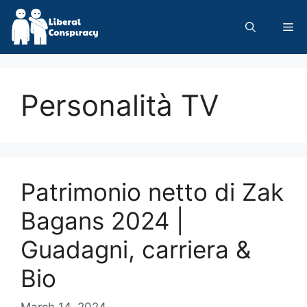
Skip
to
Me
content
Personalità TV
Patrimonio netto di Zak
Bagans 2024 |
Guadagni, carriera &
Bio
March 14, 2024