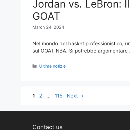
Jordan vs. LeBron: Il
GOAT
March 24, 2024
Nel mondo del basket professionistico, un di
sul GOAT NBA. Si potrebbe argomentare
Categories
Ultime notizie
Page
Page
Page
1
2
…
115
Next
→
Contact us