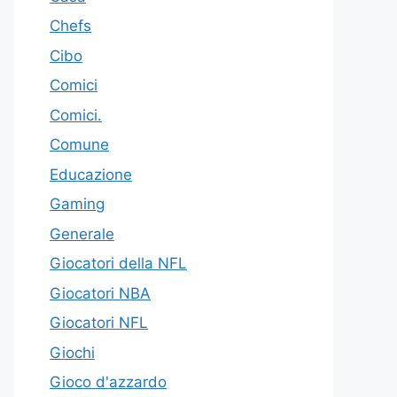
Chefs
Cibo
Comici
Comici.
Comune
Educazione
Gaming
Generale
Giocatori della NFL
Giocatori NBA
Giocatori NFL
Giochi
Gioco d'azzardo