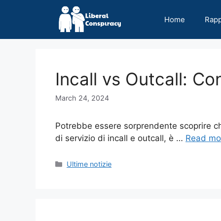
Skip
to
Home
Rap
content
Incall vs Outcall: Co
March 24, 2024
Potrebbe essere sorprendente scoprire che l
di servizio di incall e outcall, è …
Read mo
Categories
Ultime notizie