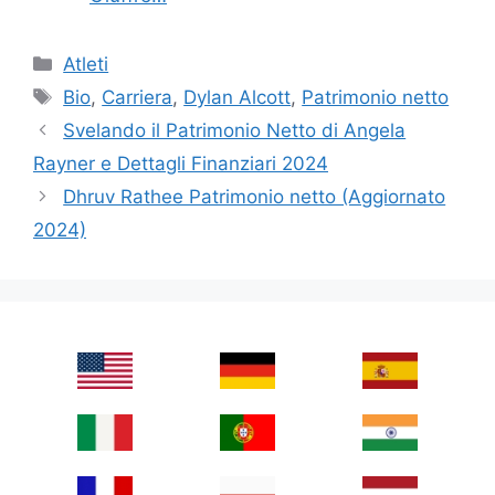
Categories
Atleti
Tags
Bio
,
Carriera
,
Dylan Alcott
,
Patrimonio netto
Svelando il Patrimonio Netto di Angela
Rayner e Dettagli Finanziari 2024
Dhruv Rathee Patrimonio netto (Aggiornato
2024)