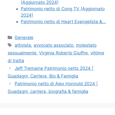
(Aggiornato 2024)
Patrimonio netto di Cong TV (Aggiornato
2024)
Patrimonio netto di Heart Evangelista &…
Categories
Generale
Tags
attivista
,
avvocato associato
,
molestato
sessualmente
,
Virginia Roberts Giuffre
,
vittime
di tratta
Jeff Tremaine Patrimonio netto 2024 |
Guadagni, Carriera, Bio & Famiglia
Patrimonio netto di Alex Honnold 2024 |
Guadagni, carriera, biografia & famiglia