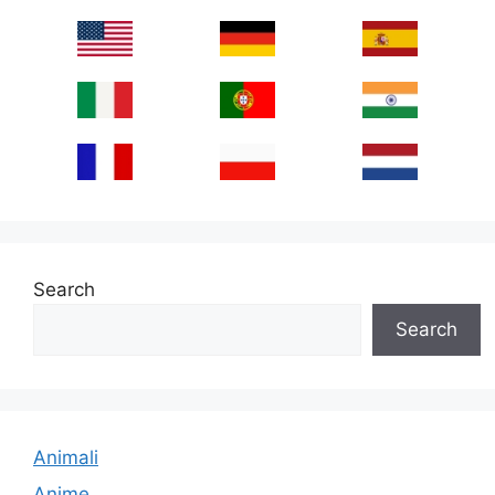
Search
Search
Animali
Anime