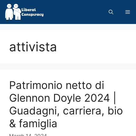
Skip
to
Me
content
attivista
Patrimonio netto di
Glennon Doyle 2024 |
Guadagni, carriera, bio
& famiglia
March 14, 2024