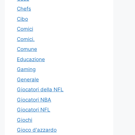
Chefs
Cibo
Comici
Comici.
Comune
Educazione
Gaming
Generale
Giocatori della NFL
Giocatori NBA
Giocatori NFL
Giochi
Gioco d'azzardo