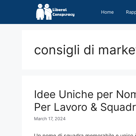
Skip
to
Home
Rap
content
consigli di marke
Idee Uniche per Nom
Per Lavoro & Squadr
March 17, 2024
Un nome di squadra memorabile e unico è 