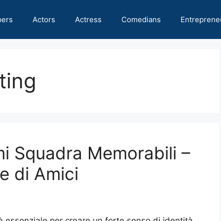
pers
Actors
Actress
Comedians
Entreprene
ting
i Squadra Memorabili –
e di Amici
essenziale per creare un forte senso di identità