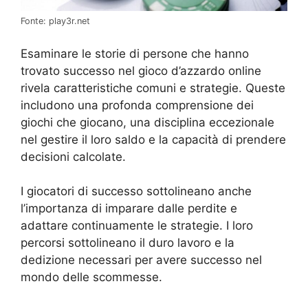
Fonte: play3r.net
Esaminare le storie di persone che hanno
trovato successo nel gioco d’azzardo online
rivela caratteristiche comuni e strategie. Queste
includono una profonda comprensione dei
giochi che giocano, una disciplina eccezionale
nel gestire il loro saldo e la capacità di prendere
decisioni calcolate.
I giocatori di successo sottolineano anche
l’importanza di imparare dalle perdite e
adattare continuamente le strategie. I loro
percorsi sottolineano il duro lavoro e la
dedizione necessari per avere successo nel
mondo delle scommesse.