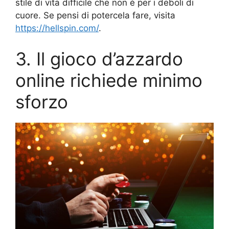
stile di vita difficile che non è per i deboli di
cuore. Se pensi di potercela fare, visita
https://hellspin.com/
.
3. Il gioco d’azzardo
online richiede minimo
sforzo