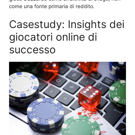
come una fonte primaria di reddito.
Casestudy: Insights dei
giocatori online di
successo