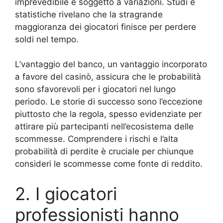
imprevedibile e soggetto a variazioni. Studi e
statistiche rivelano che la stragrande
maggioranza dei giocatori finisce per perdere
soldi nel tempo.
L’vantaggio del banco, un vantaggio incorporato
a favore del casinò, assicura che le probabilità
sono sfavorevoli per i giocatori nel lungo
periodo. Le storie di successo sono l’eccezione
piuttosto che la regola, spesso evidenziate per
attirare più partecipanti nell’ecosistema delle
scommesse. Comprendere i rischi e l’alta
probabilità di perdite è cruciale per chiunque
consideri le scommesse come fonte di reddito.
2. I giocatori
professionisti hanno