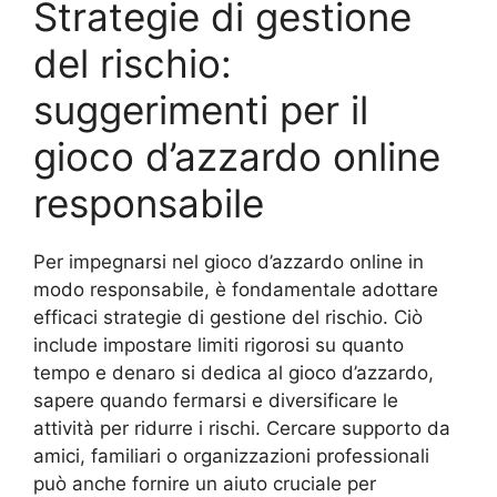
Strategie di gestione
del rischio:
suggerimenti per il
gioco d’azzardo online
responsabile
Per impegnarsi nel gioco d’azzardo online in
modo responsabile, è fondamentale adottare
efficaci strategie di gestione del rischio. Ciò
include impostare limiti rigorosi su quanto
tempo e denaro si dedica al gioco d’azzardo,
sapere quando fermarsi e diversificare le
attività per ridurre i rischi. Cercare supporto da
amici, familiari o organizzazioni professionali
può anche fornire un aiuto cruciale per