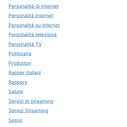
Personalità di Internet
Personalità Internet
Personalità su Internet
Personalità televisiva
Personalità TV
Politicians
Produttori
Rapper italiani
Rappers
Salute
Servizi di streaming
Servizi Streaming
Sesso