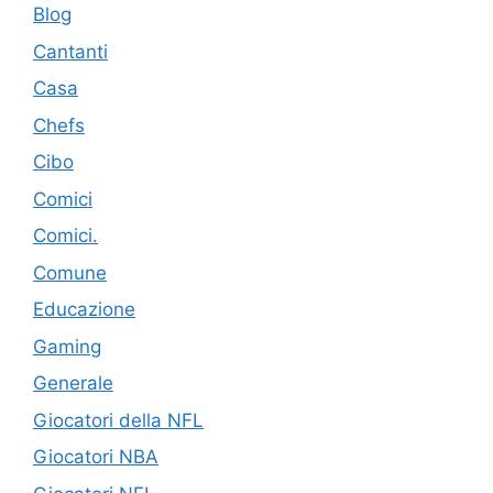
Blog
Cantanti
Casa
Chefs
Cibo
Comici
Comici.
Comune
Educazione
Gaming
Generale
Giocatori della NFL
Giocatori NBA