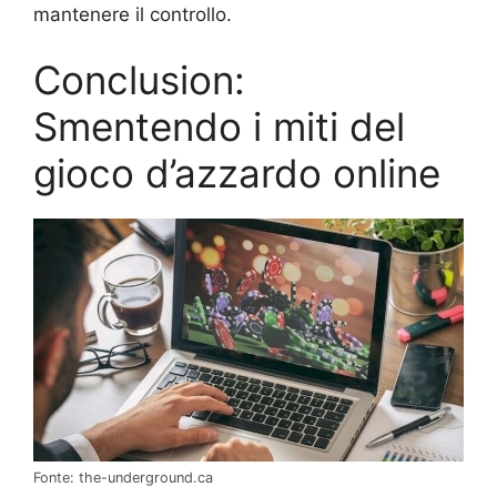
mantenere il controllo.
Conclusion:
Smentendo i miti del
gioco d’azzardo online
Fonte: the-underground.ca