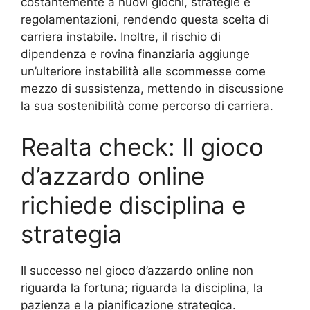
costantemente a nuovi giochi, strategie e
regolamentazioni, rendendo questa scelta di
carriera instabile. Inoltre, il rischio di
dipendenza e rovina finanziaria aggiunge
un’ulteriore instabilità alle scommesse come
mezzo di sussistenza, mettendo in discussione
la sua sostenibilità come percorso di carriera.
Realta check: Il gioco
d’azzardo online
richiede disciplina e
strategia
Il successo nel gioco d’azzardo online non
riguarda la fortuna; riguarda la disciplina, la
pazienza e la pianificazione strategica.