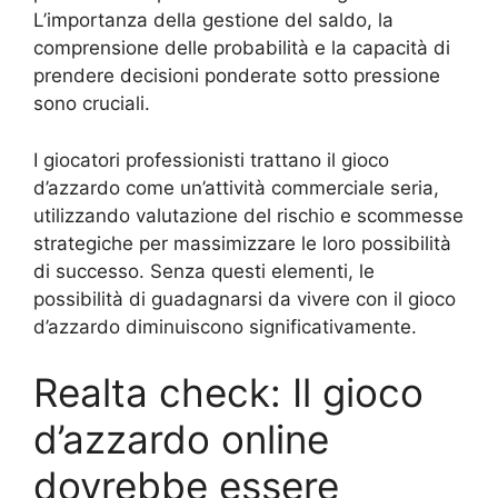
L’importanza della gestione del saldo, la
comprensione delle probabilità e la capacità di
prendere decisioni ponderate sotto pressione
sono cruciali.
I giocatori professionisti trattano il gioco
d’azzardo come un’attività commerciale seria,
utilizzando valutazione del rischio e scommesse
strategiche per massimizzare le loro possibilità
di successo. Senza questi elementi, le
possibilità di guadagnarsi da vivere con il gioco
d’azzardo diminuiscono significativamente.
Realta check: Il gioco
d’azzardo online
dovrebbe essere