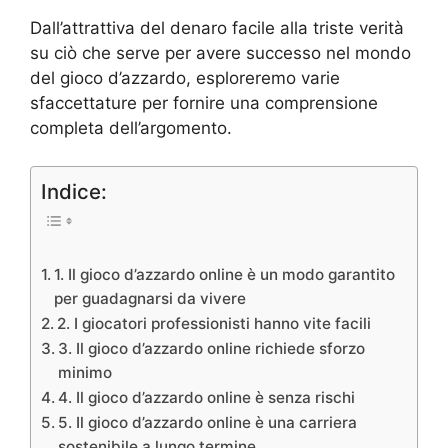
Dall’attrattiva del denaro facile alla triste verità
su ciò che serve per avere successo nel mondo
del gioco d’azzardo, esploreremo varie
sfaccettature per fornire una comprensione
completa dell’argomento.
Indice:
1. Il gioco d’azzardo online è un modo garantito
per guadagnarsi da vivere
2. I giocatori professionisti hanno vite facili
3. Il gioco d’azzardo online richiede sforzo
minimo
4. Il gioco d’azzardo online è senza rischi
5. Il gioco d’azzardo online è una carriera
sostenibile a lungo termine