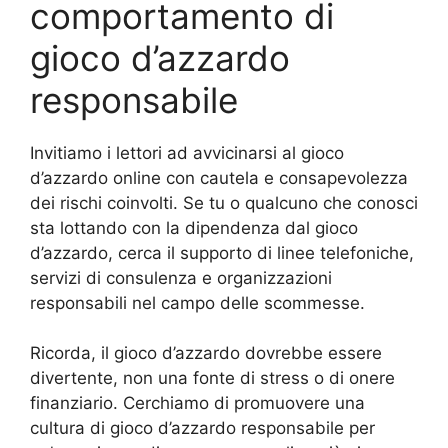
comportamento di
gioco d’azzardo
responsabile
Invitiamo i lettori ad avvicinarsi al gioco
d’azzardo online con cautela e consapevolezza
dei rischi coinvolti. Se tu o qualcuno che conosci
sta lottando con la dipendenza dal gioco
d’azzardo, cerca il supporto di linee telefoniche,
servizi di consulenza e organizzazioni
responsabili nel campo delle scommesse.
Ricorda, il gioco d’azzardo dovrebbe essere
divertente, non una fonte di stress o di onere
finanziario. Cerchiamo di promuovere una
cultura di gioco d’azzardo responsabile per