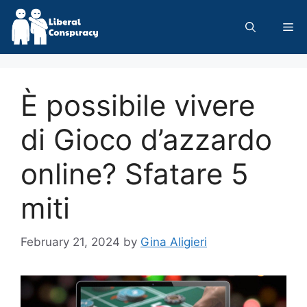
Skip
to
Me
content
È possibile vivere
di Gioco d’azzardo
online? Sfatare 5
miti
February 21, 2024
by
Gina Aligieri