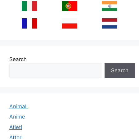
Search
Search
Animali
Anime
Atleti
Attori