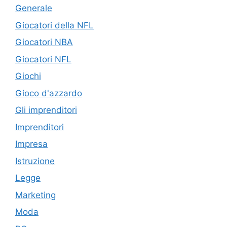
Generale
Giocatori della NFL
Giocatori NBA
Giocatori NFL
Giochi
Gioco d'azzardo
Gli imprenditori
Imprenditori
Impresa
Istruzione
Legge
Marketing
Moda