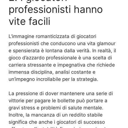
professionisti hanno
vite facili
L’immagine romanticizzata di giocatori
professionisti che conducono una vita glamour
e spensierata è lontana dalla verità. In realtà, il
gioco d’azzardo professionale è una scelta di
carriera stressante e impegnativa che richiede
immensa disciplina, analisi costante e
un’impegno incrollabile per la strategia.
La pressione di dover mantenere una serie di
vittorie per pagare le bollette può portare a
gravi stress e problemi di salute mentale.
Inoltre, la mancanza di un reddito stabile
significa che anche i giocatori di successo