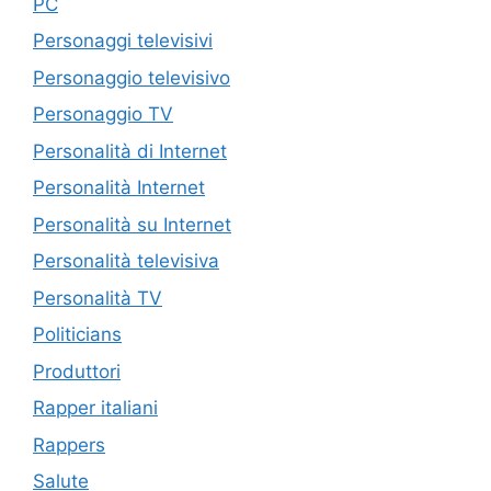
PC
Personaggi televisivi
Personaggio televisivo
Personaggio TV
Personalità di Internet
Personalità Internet
Personalità su Internet
Personalità televisiva
Personalità TV
Politicians
Produttori
Rapper italiani
Rappers
Salute