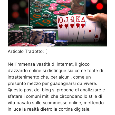
Articolo Tradotto: [
Nell’immensa vastità di internet, il gioco
d’azzardo online si distingue sia come fonte di
intrattenimento che, per alcuni, come un
presunto mezzo per guadagnarsi da vivere.
Questo post del blog si propone di analizzare e
sfatare i comuni miti che circondano lo stile di
vita basato sulle scommesse online, mettendo
in luce la realtà dietro la cortina digitale.