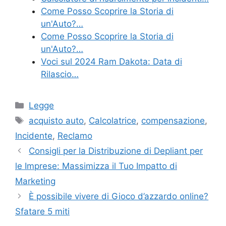
Come Posso Scoprire la Storia di
un'Auto?…
Come Posso Scoprire la Storia di
un'Auto?…
Voci sul 2024 Ram Dakota: Data di
Rilascio…
Categories
Legge
Tags
acquisto auto
,
Calcolatrice
,
compensazione
,
Incidente
,
Reclamo
Consigli per la Distribuzione di Depliant per
le Imprese: Massimizza il Tuo Impatto di
Marketing
È possibile vivere di Gioco d’azzardo online?
Sfatare 5 miti