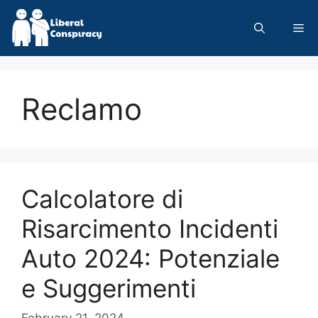
Skip
to
Me
content
Reclamo
Calcolatore di
Risarcimento Incidenti
Auto 2024: Potenziale
e Suggerimenti
February 21, 2024