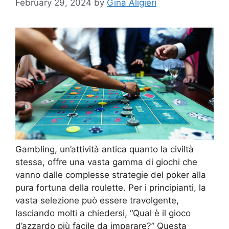
February 29, 2024
by
Gina Aligieri
Gambling, un’attività antica quanto la civiltà
stessa, offre una vasta gamma di giochi che
vanno dalle complesse strategie del poker alla
pura fortuna della roulette. Per i principianti, la
vasta selezione può essere travolgente,
lasciando molti a chiedersi, “Qual è il gioco
d’azzardo più facile da imparare?” Questa