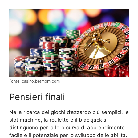
Fonte: casino.betmgm.com
Pensieri finali
Nella ricerca dei giochi d’azzardo più semplici, le
slot machine, la roulette e il blackjack si
distinguono per la loro curva di apprendimento
facile e il potenziale per lo sviluppo delle abilità.