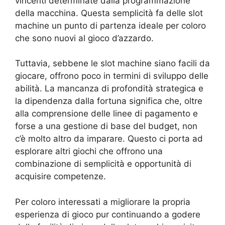
vincenti determinate dalla programmazione
della macchina. Questa semplicità fa delle slot
machine un punto di partenza ideale per coloro
che sono nuovi al gioco d’azzardo.
Tuttavia, sebbene le slot machine siano facili da
giocare, offrono poco in termini di sviluppo delle
abilità. La mancanza di profondità strategica e
la dipendenza dalla fortuna significa che, oltre
alla comprensione delle linee di pagamento e
forse a una gestione di base del budget, non
c’è molto altro da imparare. Questo ci porta ad
esplorare altri giochi che offrono una
combinazione di semplicità e opportunità di
acquisire competenze.
Per coloro interessati a migliorare la propria
esperienza di gioco pur continuando a godere