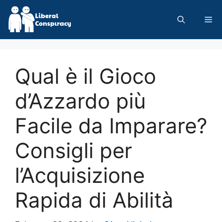
Skip
to
Me
content
Qual è il Gioco
d’Azzardo più
Facile da Imparare?
Consigli per
l’Acquisizione
Rapida di Abilità