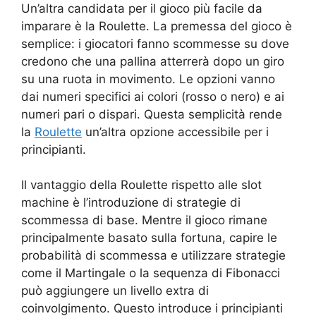
Un’altra candidata per il gioco più facile da
imparare è la Roulette. La premessa del gioco è
semplice: i giocatori fanno scommesse su dove
credono che una pallina atterrerà dopo un giro
su una ruota in movimento. Le opzioni vanno
dai numeri specifici ai colori (rosso o nero) e ai
numeri pari o dispari. Questa semplicità rende
la
Roulette
un’altra opzione accessibile per i
principianti.
Il vantaggio della Roulette rispetto alle slot
machine è l’introduzione di strategie di
scommessa di base. Mentre il gioco rimane
principalmente basato sulla fortuna, capire le
probabilità di scommessa e utilizzare strategie
come il Martingale o la sequenza di Fibonacci
può aggiungere un livello extra di
coinvolgimento. Questo introduce i principianti