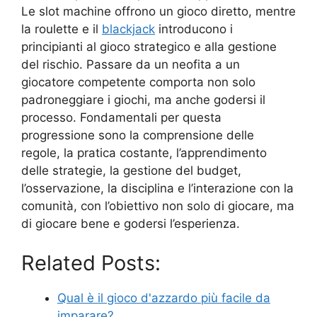
Le slot machine offrono un gioco diretto, mentre
la roulette e il
blackjack
introducono i
principianti al gioco strategico e alla gestione
del rischio. Passare da un neofita a un
giocatore competente comporta non solo
padroneggiare i giochi, ma anche godersi il
processo. Fondamentali per questa
progressione sono la comprensione delle
regole, la pratica costante, l’apprendimento
delle strategie, la gestione del budget,
l’osservazione, la disciplina e l’interazione con la
comunità, con l’obiettivo non solo di giocare, ma
di giocare bene e godersi l’esperienza.
Related Posts:
Qual è il gioco d'azzardo più facile da
imparare?…