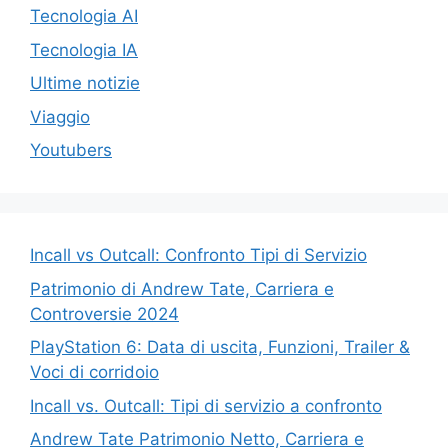
Tecnologia AI
Tecnologia IA
Ultime notizie
Viaggio
Youtubers
Incall vs Outcall: Confronto Tipi di Servizio
Patrimonio di Andrew Tate, Carriera e
Controversie 2024
PlayStation 6: Data di uscita, Funzioni, Trailer &
Voci di corridoio
Incall vs. Outcall: Tipi di servizio a confronto
Andrew Tate Patrimonio Netto, Carriera e