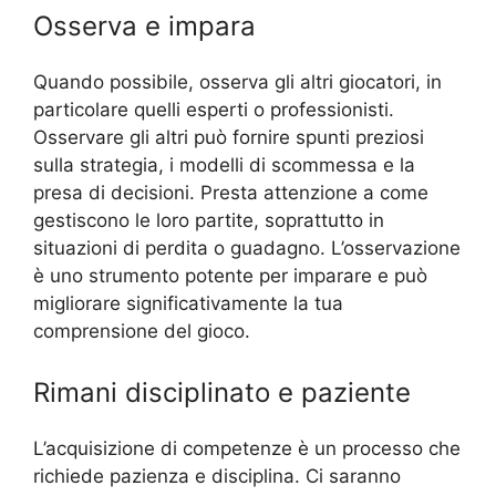
Osserva e impara
Quando possibile, osserva gli altri giocatori, in
particolare quelli esperti o professionisti.
Osservare gli altri può fornire spunti preziosi
sulla strategia, i modelli di scommessa e la
presa di decisioni. Presta attenzione a come
gestiscono le loro partite, soprattutto in
situazioni di perdita o guadagno. L’osservazione
è uno strumento potente per imparare e può
migliorare significativamente la tua
comprensione del gioco.
Rimani disciplinato e paziente
L’acquisizione di competenze è un processo che
richiede pazienza e disciplina. Ci saranno