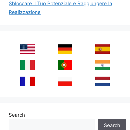
Sbloccare il Tuo Potenziale e Raggiungere la
Realizzazione
Search
Search