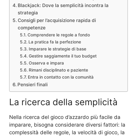
Blackjack: Dove la semplicità incontra la
strategia
Consigli per l’acquisizione rapida di
competenze
Comprendere le regole a fondo
La pratica fa la perfezione
Imparare le strategie di base
Gestire saggiamente il tuo budget
Osserva e impara
Rimani disciplinato e paziente
Entra in contatto con la comunità
Pensieri finali
La ricerca della semplicità
Nella ricerca del gioco d’azzardo più facile da
imparare, bisogna considerare diversi fattori: la
complessità delle regole, la velocità di gioco, la