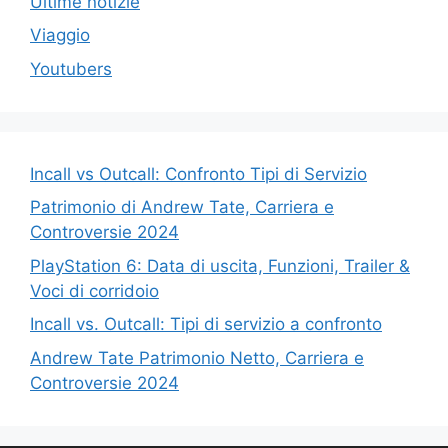
Ultime notizie
Viaggio
Youtubers
Incall vs Outcall: Confronto Tipi di Servizio
Patrimonio di Andrew Tate, Carriera e
Controversie 2024
PlayStation 6: Data di uscita, Funzioni, Trailer &
Voci di corridoio
Incall vs. Outcall: Tipi di servizio a confronto
Andrew Tate Patrimonio Netto, Carriera e
Controversie 2024