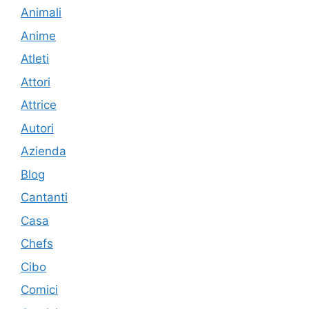
Animali
Anime
Atleti
Attori
Attrice
Autori
Azienda
Blog
Cantanti
Casa
Chefs
Cibo
Comici