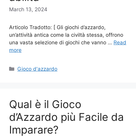
March 13, 2024
Articolo Tradotto: [ Gli giochi d’azzardo,
un’attività antica come la civiltà stessa, offrono
una vasta selezione di giochi che vanno …
Read
more
Categories
Gioco d'azzardo
Qual è il Gioco
d’Azzardo più Facile da
Imparare?