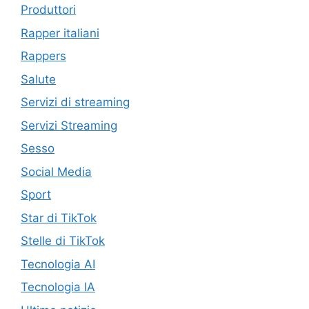
Produttori
Rapper italiani
Rappers
Salute
Servizi di streaming
Servizi Streaming
Sesso
Social Media
Sport
Star di TikTok
Stelle di TikTok
Tecnologia AI
Tecnologia IA