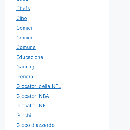
Chefs
Cibo
Comici
Comici.
Comune
Educazione
Gaming
Generale
Giocatori della NFL
Giocatori NBA
Giocatori NFL
Giochi
Gioco d'azzardo