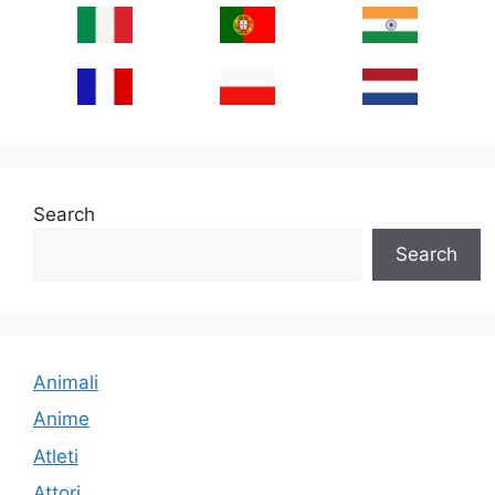
Search
Search
Animali
Anime
Atleti
Attori