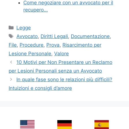
Come negoziare con un avvocato per il
recupero…
Categories
Legge
Tags
Avvocato
,
Diritti Legali
,
Documentazione
,
File
,
Procedure
,
Prova
,
Risarcimento per
Lesione Personale
,
Valore
10 Motivi per Non Presentare un Reclamo
per Lesioni Personali senza un Avvocato
In quale fase sono le relazioni più difficili?
Intuizioni e consigli d’amore