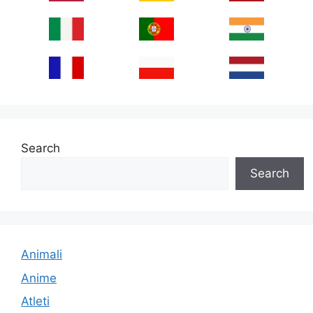
Search
Search
Animali
Anime
Atleti