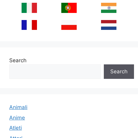
Search
Search
Animali
Anime
Atleti