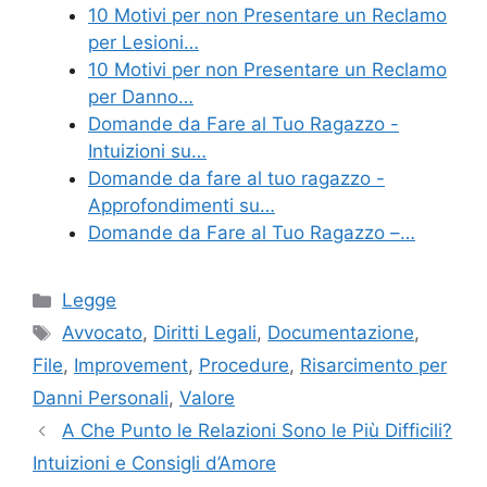
10 Motivi per non Presentare un Reclamo
per Lesioni…
10 Motivi per non Presentare un Reclamo
per Danno…
Domande da Fare al Tuo Ragazzo -
Intuizioni su…
Domande da fare al tuo ragazzo -
Approfondimenti su…
Domande da Fare al Tuo Ragazzo –…
Categories
Legge
Tags
Avvocato
,
Diritti Legali
,
Documentazione
,
File
,
Improvement
,
Procedure
,
Risarcimento per
Danni Personali
,
Valore
A Che Punto le Relazioni Sono le Più Difficili?
Intuizioni e Consigli d’Amore