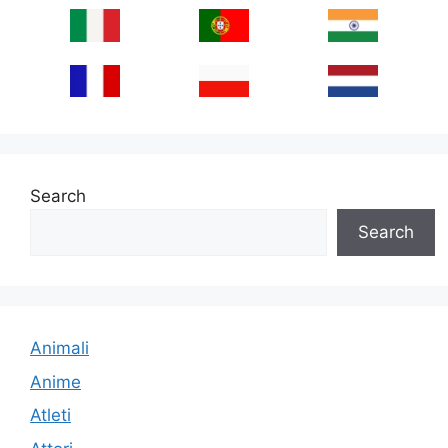
Search
Search
Animali
Anime
Atleti