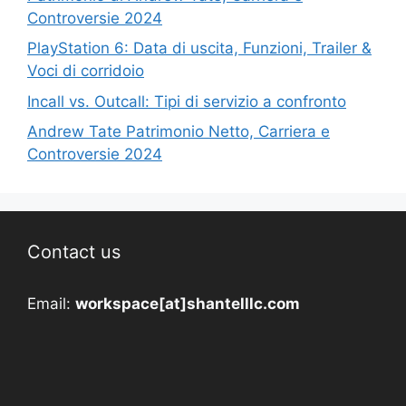
Controversie 2024
PlayStation 6: Data di uscita, Funzioni, Trailer &
Voci di corridoio
Incall vs. Outcall: Tipi di servizio a confronto
Andrew Tate Patrimonio Netto, Carriera e
Controversie 2024
Contact us
Email:
workspace[at]shantelllc.com