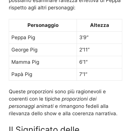
possiamo esaminare l’altezza effettiva di Peppa
rispetto agli altri personaggi:
Personaggio
Altezza
Peppa Pig
3’9″
George Pig
2’11”
Mamma Pig
6’1″
Papà Pig
7’1″
Queste proporzioni sono più ragionevoli e
coerenti con le tipiche
proporzioni dei
personaggi animati
e rimangono fedeli alla
rilevanza dello show e alla coerenza narrativa.
Il Significato delle