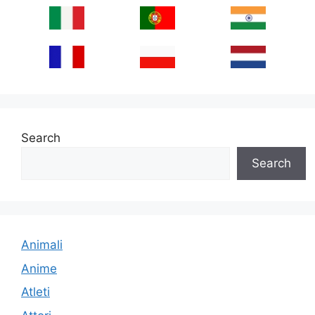
Search
Search
Animali
Anime
Atleti