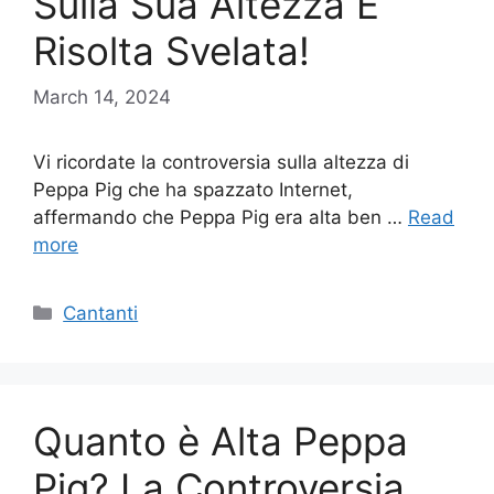
Sulla Sua Altezza È
Risolta Svelata!
March 14, 2024
Vi ricordate la controversia sulla altezza di
Peppa Pig che ha spazzato Internet,
affermando che Peppa Pig era alta ben …
Read
more
Categories
Cantanti
Quanto è Alta Peppa
Pig? La Controversia