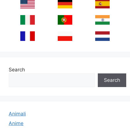
Search
Search
Animali
Anime