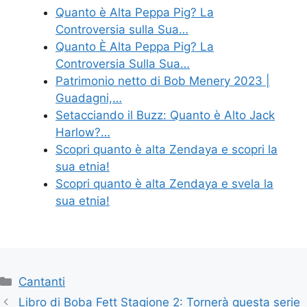
Quanto è Alta Peppa Pig? La
Controversia sulla Sua…
Quanto È Alta Peppa Pig? La
Controversia Sulla Sua…
Patrimonio netto di Bob Menery 2023 |
Guadagni,…
Setacciando il Buzz: Quanto è Alto Jack
Harlow?…
Scopri quanto è alta Zendaya e scopri la
sua etnia!
Scopri quanto è alta Zendaya e svela la
sua etnia!
Categories
Cantanti
Libro di Boba Fett Stagione 2: Tornerà questa serie