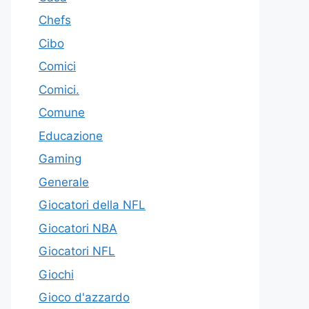
Chefs
Cibo
Comici
Comici.
Comune
Educazione
Gaming
Generale
Giocatori della NFL
Giocatori NBA
Giocatori NFL
Giochi
Gioco d'azzardo