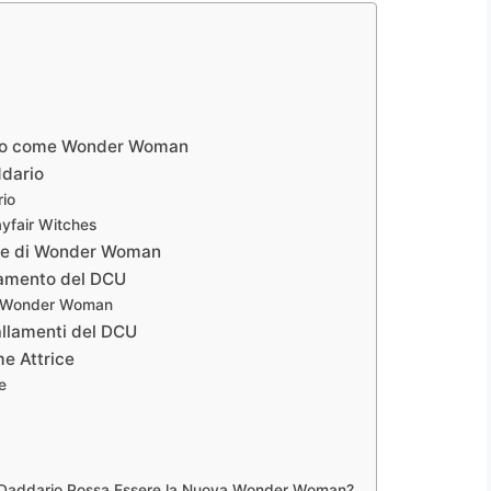
ario come Wonder Woman
ddario
rio
yfair Witches
ume di Wonder Woman
ovamento del DCU
er Wonder Woman
tallamenti del DCU
me Attrice
e
 Daddario Possa Essere la Nuova Wonder Woman?