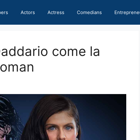
pers
Actors
Actress
Comedians
Entreprene
Daddario come la
Woman