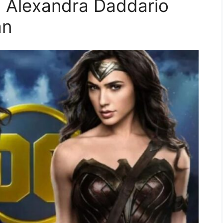
d Alexandra Daddario
an