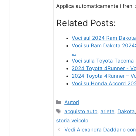
Applica automaticamente i freni s
Related Posts:
Voci sul 2024 Ram Dakota:
Voci su Ram Dakota 2024: 
…
Voci sulla Toyota Tacoma 
2024 Toyota 4Runner - Vo
2024 Toyota 4Runner – Vo
Voci su Honda Accord 202
Categories
Autori
Tags
acquisto auto
,
ariete
,
Dakota
storia veicolo
Vedi Alexandra Daddario co