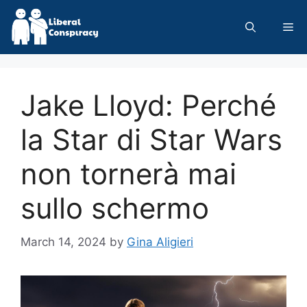
Skip
to
Me
content
Jake Lloyd: Perché
la Star di Star Wars
non tornerà mai
sullo schermo
March 14, 2024
by
Gina Aligieri