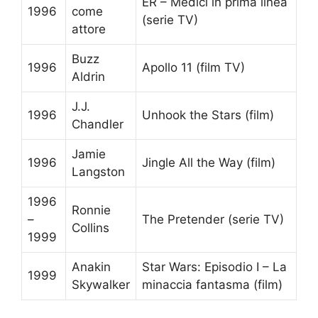
ER – Medici in prima linea
1996
come
(serie TV)
attore
Buzz
1996
Apollo 11 (film TV)
Aldrin
J.J.
1996
Unhook the Stars (film)
Chandler
Jamie
1996
Jingle All the Way (film)
Langston
1996
Ronnie
–
The Pretender (serie TV)
Collins
1999
Anakin
Star Wars: Episodio I – La
1999
Skywalker
minaccia fantasma (film)