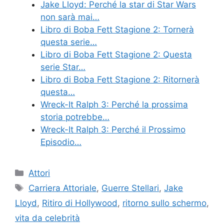
Jake Lloyd: Perché la star di Star Wars
non sarà mai…
Libro di Boba Fett Stagione 2: Tornerà
questa serie…
Libro di Boba Fett Stagione 2: Questa
serie Star…
Libro di Boba Fett Stagione 2: Ritornerà
questa…
Wreck-It Ralph 3: Perché la prossima
storia potrebbe…
Wreck-It Ralph 3: Perché il Prossimo
Episodio…
Categories
Attori
Tags
Carriera Attoriale
,
Guerre Stellari
,
Jake
Lloyd
,
Ritiro di Hollywood
,
ritorno sullo schermo
,
vita da celebrità