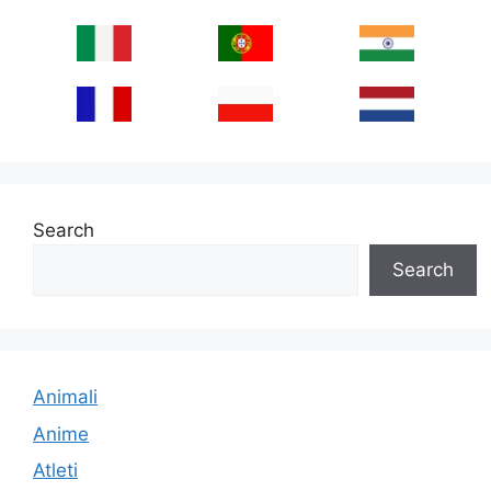
Search
Search
Animali
Anime
Atleti