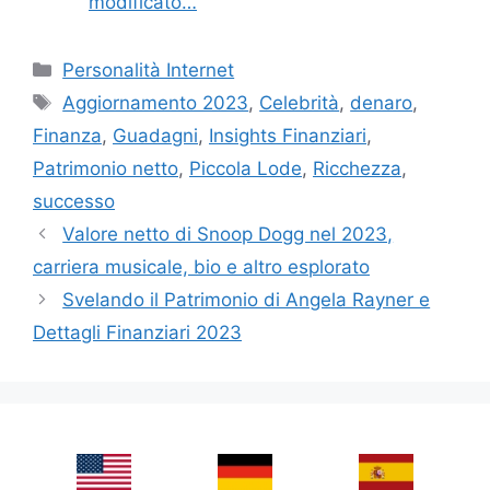
modificato…
Categories
Personalità Internet
Tags
Aggiornamento 2023
,
Celebrità
,
denaro
,
Finanza
,
Guadagni
,
Insights Finanziari
,
Patrimonio netto
,
Piccola Lode
,
Ricchezza
,
successo
Valore netto di Snoop Dogg nel 2023,
carriera musicale, bio e altro esplorato
Svelando il Patrimonio di Angela Rayner e
Dettagli Finanziari 2023