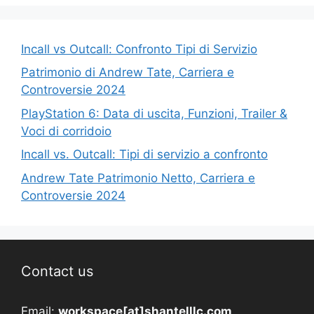
Incall vs Outcall: Confronto Tipi di Servizio
Patrimonio di Andrew Tate, Carriera e
Controversie 2024
PlayStation 6: Data di uscita, Funzioni, Trailer &
Voci di corridoio
Incall vs. Outcall: Tipi di servizio a confronto
Andrew Tate Patrimonio Netto, Carriera e
Controversie 2024
Contact us
Email:
workspace[at]shantelllc.com