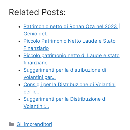
Related Posts:
Patrimonio netto di Rohan Oza nel 2023 |
Genio del…
Piccolo Patrimonio Netto Laude e Stato
Finanziario
Piccolo patrimonio netto di Laude e stato
finanziario
Suggerimenti per la distribuzione di
volantini per…
Consigli per la Distribuzione di Volantini
per le…
Suggerimenti per la Distribuzione di
Volantini:…
Categories
Gli imprenditori