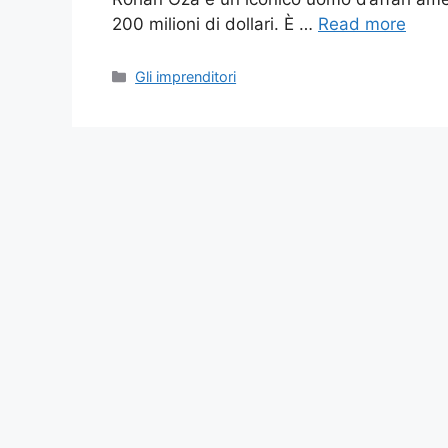
200 milioni di dollari. È …
Read more
Categories
Gli imprenditori