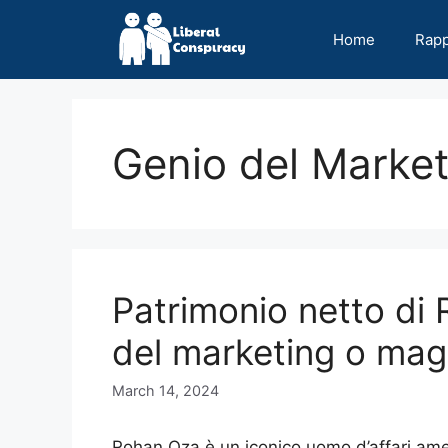
Skip
to
Home
Rap
content
Genio del Market
Patrimonio netto di
del marketing o mago
March 14, 2024
Rohan Oza è un iconico uomo d’affari amer