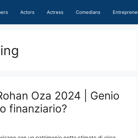
pers
Actors
Actress
Comedians
Entreprene
ing
 Rohan Oza 2024 | Genio
 finanziario?
icano con un patrimonio netto stimato di circa