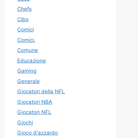
Chefs
Cibo
Comici
Comici.
Comune
Educazione
Gaming
Generale
Giocatori della NFL
Giocatori NBA
Giocatori NFL
Giochi
Gioco d'azzardo