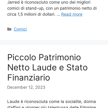
Jarred è riconosciuto come uno dei migliori
comici di stand-up, con un patrimonio netto di
circa 1,5 milioni di dollari. …
Read more
Categories
Comici
Piccolo Patrimonio
Netto Laude e Stato
Finanziario
December 12, 2023
Laude è riconosciuta come la socialite, donna
d’affari e vlogger più talentuosa delle Filippine.