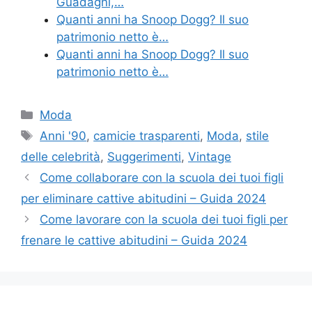
Guadagni,…
Quanti anni ha Snoop Dogg? Il suo
patrimonio netto è…
Quanti anni ha Snoop Dogg? Il suo
patrimonio netto è…
Categories
Moda
Tags
Anni '90
,
camicie trasparenti
,
Moda
,
stile
delle celebrità
,
Suggerimenti
,
Vintage
Come collaborare con la scuola dei tuoi figli
per eliminare cattive abitudini – Guida 2024
Come lavorare con la scuola dei tuoi figli per
frenare le cattive abitudini – Guida 2024