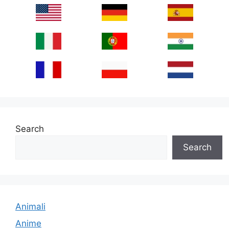
Search
Search
Animali
Anime