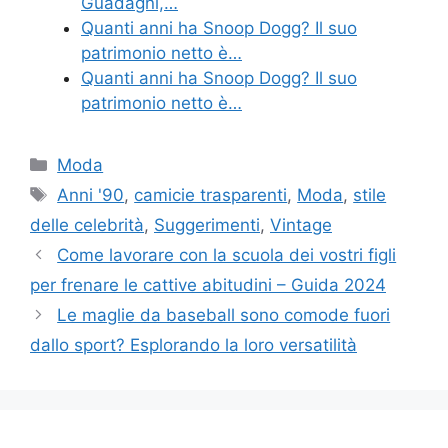
Guadagni,…
Quanti anni ha Snoop Dogg? Il suo
patrimonio netto è…
Quanti anni ha Snoop Dogg? Il suo
patrimonio netto è…
Categories
Moda
Tags
Anni '90
,
camicie trasparenti
,
Moda
,
stile
delle celebrità
,
Suggerimenti
,
Vintage
Come lavorare con la scuola dei vostri figli
per frenare le cattive abitudini – Guida 2024
Le maglie da baseball sono comode fuori
dallo sport? Esplorando la loro versatilità