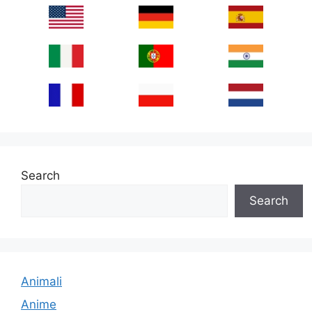
Search
Search
Animali
Anime