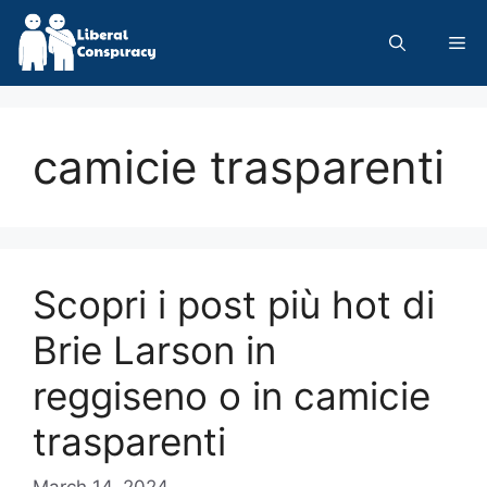
Skip
to
Me
content
camicie trasparenti
Scopri i post più hot di
Brie Larson in
reggiseno o in camicie
trasparenti
March 14, 2024