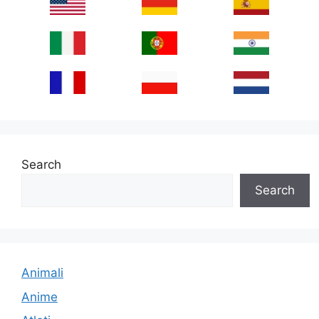
Search
Search
Animali
Anime