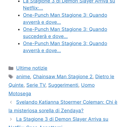
La Stagione 3 di Demon Slayer Arriva su
Netflix:…
One-Punch Man Stagione 3: Quando
avverrà e dove…
One-Punch Man Stagione 3: Quando
succederà e dove…
One-Punch Man Stagione 3: Quando
avverrà e dove…
Categories
Ultime notizie
Tags
anime
,
Chainsaw Man Stagione 2
,
Dietro le
Quinte
,
Serie TV
,
Suggerimenti
,
Uomo
Motosega
Svelando Katianna Stoermer Coleman: Chi è
la misteriosa sorella di Zendaya?
La Stagione 3 di Demon Slayer Arriva su