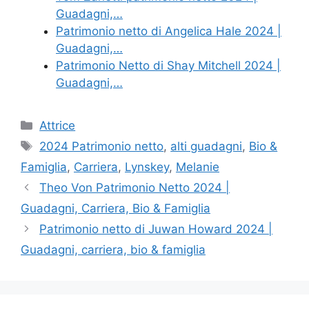
Guadagni,…
Patrimonio netto di Angelica Hale 2024 |
Guadagni,…
Patrimonio Netto di Shay Mitchell 2024 |
Guadagni,…
Categories
Attrice
Tags
2024 Patrimonio netto
,
alti guadagni
,
Bio &
Famiglia
,
Carriera
,
Lynskey
,
Melanie
Theo Von Patrimonio Netto 2024 |
Guadagni, Carriera, Bio & Famiglia
Patrimonio netto di Juwan Howard 2024 |
Guadagni, carriera, bio & famiglia