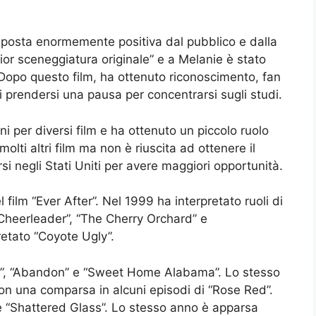
risposta enormemente positiva dal pubblico e dalla
iglior sceneggiatura originale” e a Melanie è stato
. Dopo questo film, ha ottenuto riconoscimento, fan
di prendersi una pausa per concentrarsi sugli studi.
ini per diversi film e ha ottenuto un piccolo ruolo
olti altri film ma non è riuscita ad ottenere il
rsi negli Stati Uniti per avere maggiori opportunità.
 film “Ever After”. Nel 1999 ha interpretato ruoli di
a Cheerleader”, “The Cherry Orchard” e
etato “Coyote Ugly”.
rs”, “Abandon” e “Sweet Home Alabama”. Lo stesso
on una comparsa in alcuni episodi di “Rose Red”.
e “Shattered Glass”. Lo stesso anno è apparsa