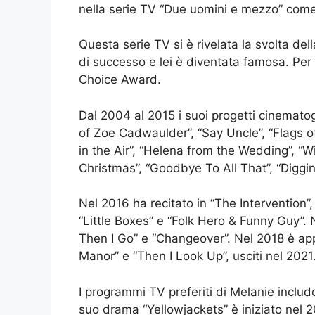
nella serie TV “Due uomini e mezzo” come
Questa serie TV si è rivelata la svolta de
di successo e lei è diventata famosa. Per 
Choice Award.
Dal 2004 al 2015 i suoi progetti cinemato
of Zoe Cadwaulder”, “Say Uncle”, “Flags of 
in the Air”, “Helena from the Wedding”, “W
Christmas”, “Goodbye To All That”, “Digging 
Nel 2016 ha recitato in “The Intervention
“Little Boxes” e “Folk Hero & Funny Guy”. N
Then I Go” e “Changeover”. Nel 2018 è appa
Manor” e “Then I Look Up”, usciti nel 2021
I programmi TV preferiti di Melanie includo
suo drama “Yellowjackets” è iniziato nel 2