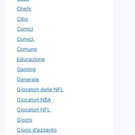
Chefs
Cibo
Comici
Comici.
Comune
Educazione
Gaming
Generale
Giocatori della NFL
Giocatori NBA
Giocatori NFL
Giochi
Gioco d'azzardo