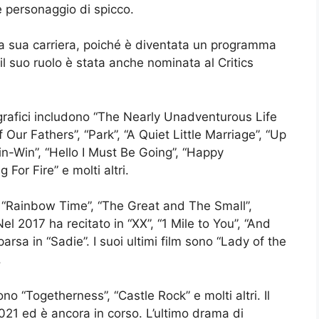
 personaggio di spicco.
lla sua carriera, poiché è diventata un programma
il suo ruolo è stata anche nominata al Critics
grafici includono “The Nearly Unadventurous Life
Our Fathers”, “Park”, “A Quiet Little Marriage”, “Up
in-Win”, “Hello I Must Be Going”, “Happy
For Fire” e molti altri.
”, “Rainbow Time”, “The Great and The Small”,
el 2017 ha recitato in “XX”, “1 Mile to You”, “And
rsa in “Sadie”. I suoi ultimi film sono “Lady of the
.
no “Togetherness”, “Castle Rock” e molti altri. Il
021 ed è ancora in corso. L’ultimo drama di