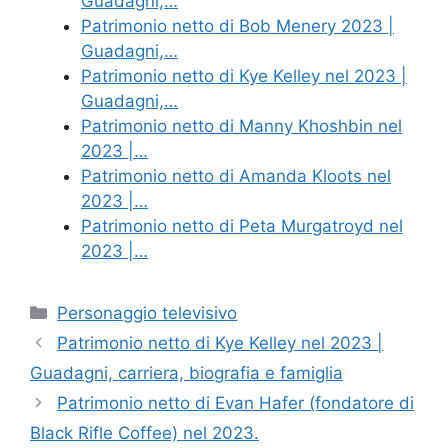
Guadagni,…
Patrimonio netto di Bob Menery 2023 |
Guadagni,…
Patrimonio netto di Kye Kelley nel 2023 |
Guadagni,…
Patrimonio netto di Manny Khoshbin nel
2023 |…
Patrimonio netto di Amanda Kloots nel
2023 |…
Patrimonio netto di Peta Murgatroyd nel
2023 |…
Categories
Personaggio televisivo
Patrimonio netto di Kye Kelley nel 2023 |
Guadagni, carriera, biografia e famiglia
Patrimonio netto di Evan Hafer (fondatore di
Black Rifle Coffee) nel 2023.