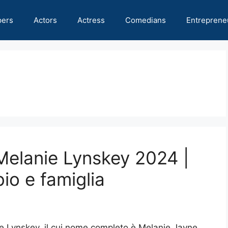
pers
Actors
Actress
Comedians
Entreprene
 Melanie Lynskey 2024 |
io e famiglia
e Lynskey, il cui nome completo è Melanie Jayne