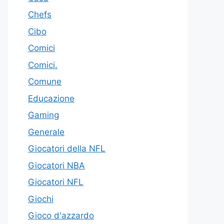
Chefs
Cibo
Comici
Comici.
Comune
Educazione
Gaming
Generale
Giocatori della NFL
Giocatori NBA
Giocatori NFL
Giochi
Gioco d'azzardo