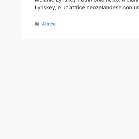
Lynskey, è un’attrice neozelandese con u
Categories
Attrice