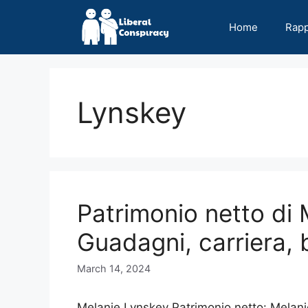
Skip
to
Home
Rap
content
Lynskey
Patrimonio netto di
Guadagni, carriera, b
March 14, 2024
Melanie Lynskey Patrimonio netto: Melani