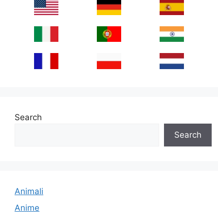
Search
Search
Animali
Anime