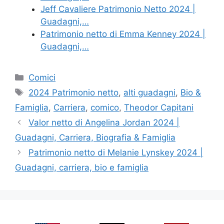
Jeff Cavaliere Patrimonio Netto 2024 |
Guadagni,…
Patrimonio netto di Emma Kenney 2024 |
Guadagni,…
Categories
Comici
Tags
2024 Patrimonio netto
,
alti guadagni
,
Bio &
Famiglia
,
Carriera
,
comico
,
Theodor Capitani
Valor netto di Angelina Jordan 2024 |
Guadagni, Carriera, Biografia & Famiglia
Patrimonio netto di Melanie Lynskey 2024 |
Guadagni, carriera, bio e famiglia