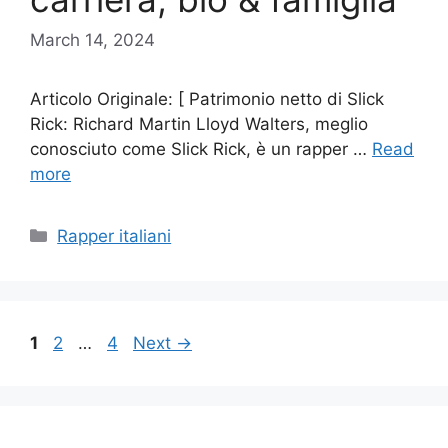
March 14, 2024
Articolo Originale: [ Patrimonio netto di Slick
Rick: Richard Martin Lloyd Walters, meglio
conosciuto come Slick Rick, è un rapper …
Read
more
Categories
Rapper italiani
Page
Page
Page
1
2
…
4
Next
→