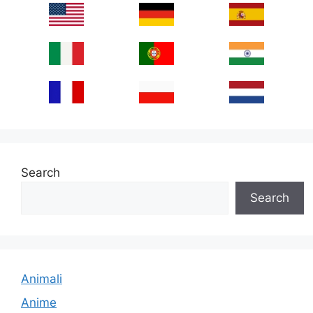
Search
Search
Animali
Anime