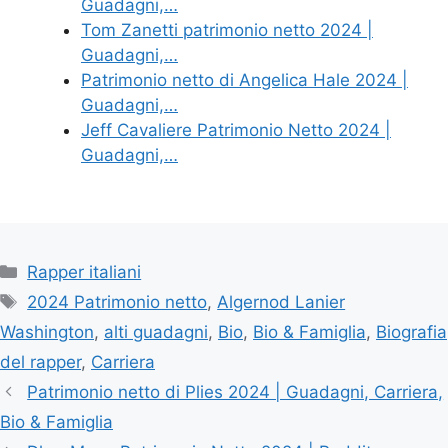
Guadagni,…
Tom Zanetti patrimonio netto 2024 |
Guadagni,…
Patrimonio netto di Angelica Hale 2024 |
Guadagni,…
Jeff Cavaliere Patrimonio Netto 2024 |
Guadagni,…
Categories
Rapper italiani
Tags
2024 Patrimonio netto
,
Algernod Lanier
Washington
,
alti guadagni
,
Bio
,
Bio & Famiglia
,
Biografia
del rapper
,
Carriera
Patrimonio netto di Plies 2024 | Guadagni, Carriera,
Bio & Famiglia