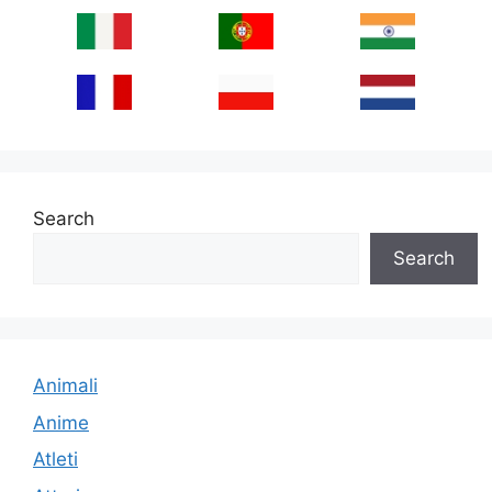
Search
Search
Animali
Anime
Atleti