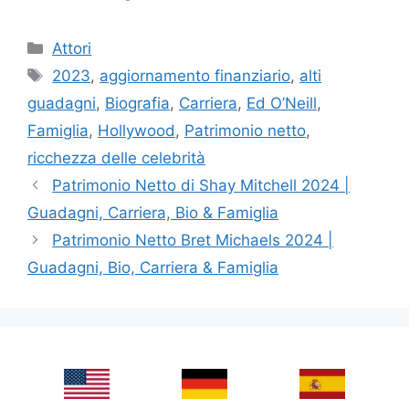
Categories
Attori
Tags
2023
,
aggiornamento finanziario
,
alti
guadagni
,
Biografia
,
Carriera
,
Ed O’Neill
,
Famiglia
,
Hollywood
,
Patrimonio netto
,
ricchezza delle celebrità
Patrimonio Netto di Shay Mitchell 2024 |
Guadagni, Carriera, Bio & Famiglia
Patrimonio Netto Bret Michaels 2024 |
Guadagni, Bio, Carriera & Famiglia