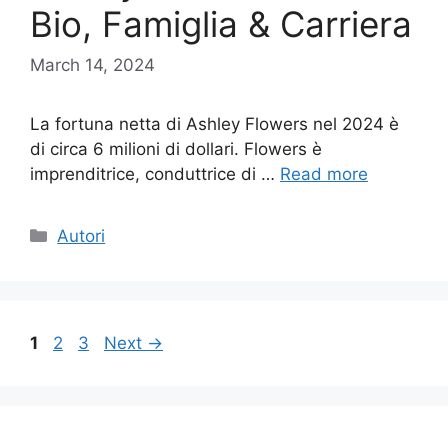
Bio, Famiglia & Carriera
March 14, 2024
La fortuna netta di Ashley Flowers nel 2024 è
di circa 6 milioni di dollari. Flowers è
imprenditrice, conduttrice di …
Read more
Categories
Autori
Page
Page
Page
1
2
3
Next
→