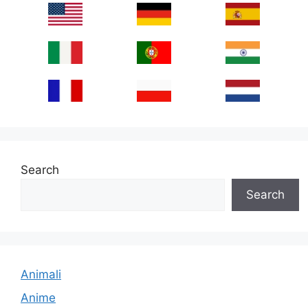
Search
Search
Animali
Anime