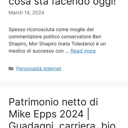
cosa sta facendo oggi!
March 14, 2024
Spesso riconosciuta come moglie del
commentatore politico conservatore Ben
Shapiro, Mor Shapiro (nata Toledano) è un
medico di successo con …
Read more
Categories
Personalità Internet
Patrimonio netto di
Mike Epps 2024 |
Guadagni, carriera, bio