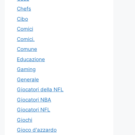
Chefs
Cibo
Comici
Comici.
Comune
Educazione
Gaming
Generale
Giocatori della NFL
Giocatori NBA
Giocatori NFL
Giochi
Gioco d'azzardo